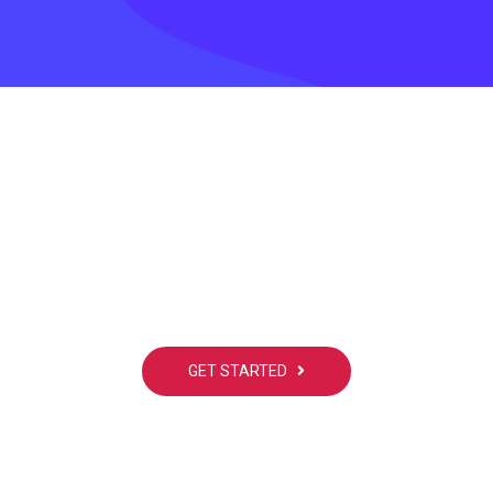
Already interested! Do you have any
project to working with?
GET STARTED